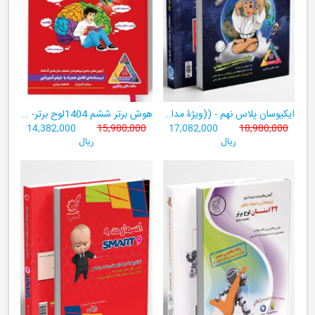
ایکیوسان پلاس نهم - ((ویژۀ مدارس نمونه دولتی، تیزهوشان و سمپاد+ فیلم‌های آموزشی+سامانۀ آزمون‌ساز رایگان))
هوش برتر ششم 1404لوح برتر- ((ویژۀ آزمون تیزهوشان پایۀ ششم+ فیلم آموزشی + سامانۀ آزمون‌ساز رایگان))
14,382,000
15,980,000
17,082,000
18,980,000
ریال
ریال