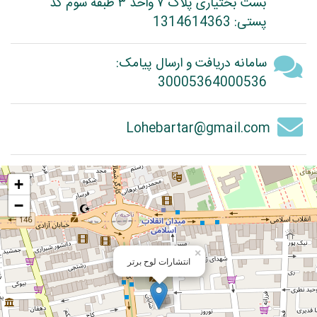
بست بختیاری پلاک ۷ واحد ۳ طبقه سوم کد
پستی: 1314614363
سامانه دریافت و ارسال پیامک:
30005364000536
Lohebartar@gmail.com
+
−
×
انتشارات لوح برتر