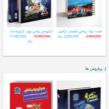
فست بوک ریاضی هشتم -((آموزش سریع، آسان و کامل ریاضی پایۀ هشتم))
ایکیوسان پلاس نهم - ((ویژۀ مدارس نمونه دولتی، تیزهوشان و سمپاد+ فیلم‌های آموزشی+سامانۀ آزمون‌ساز رایگان))
2,980,000
2,682,000 ریال
18,980,000
17,082,000
ریال
پرفروش ها