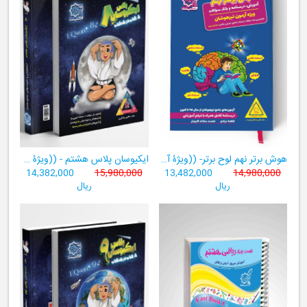
هوش برتر نهم لوح برتر- ((ویژۀ آزمون تیزهوشان پایۀ نهم+ فیلم آموزشی + سامانۀ آزمون‌ساز رایگان))
ایکیوسان پلاس هشتم - ((ویژۀ مدارس نمونه دولتی، تیزهوشان و سمپاد+ فیلم‌های آموزشی+سامانۀ آزمون‌ساز رایگان))
14,382,000
15,980,000
13,482,000
14,980,000
ریال
ریال