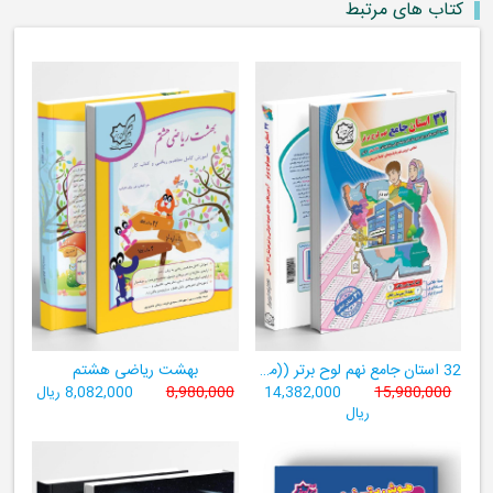
کتاب های مرتبط
32 استان جامع نهم لوح برتر ((مجموعه آزمون‌های وروردی دبیرستان‌های نمونه‌دولتی 31 استان کشور+ فیلم‌های آموزشی +سامانۀ آزمون ساز آنلاین))
بهشت ریاضی هشتم
15,980,000
14,382,000
8,980,000
8,082,000 ریال
ریال