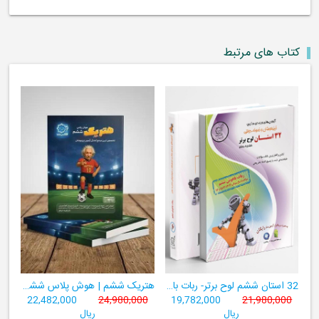
کتاب های مرتبط
32 استان ششم لوح برتر- ربات باهوش ششم ((به همراه سامانۀ آزمون‌ساز رایگان))
هتریک ششم | هوش پلاس ششم | دارای نشان کیفیت برتر آموزشی
22,482,000
24,980,000
19,782,000
21,980,000
ریال
ریال