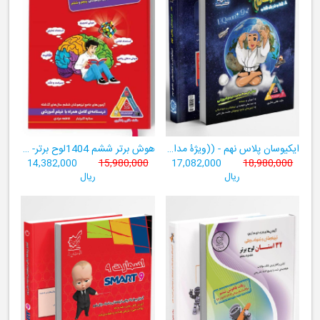
ایکیوسان پلاس نهم - ((ویژۀ مدارس نمونه دولتی، تیزهوشان و سمپاد+ فیلم‌های آموزشی+سامانۀ آزمون‌ساز رایگان))
هوش برتر ششم 1404لوح برتر- ((ویژۀ آزمون تیزهوشان پایۀ ششم+ فیلم آموزشی + سامانۀ آزمون‌ساز رایگان))
14,382,000
15,980,000
17,082,000
18,980,000
ریال
ریال