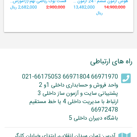
هوش آزمون ششم - 24 آزمون شبیه ساز تیزهوشان
فست بوک ریاضی نهم-((آموزش سریع، آسان و کامل ریاضی پایۀ نهم))
14,980,000
13,482,000
2,980,000
2,682,000 ریال
ریال
راه های ارتباطی
66971970 66971804 021-66175053
واحد فروش و حسابداری داخلی 1و 2
پشتیبانی سایت و آزمون ساز داخلی 3
ارتباط با مدیریت داخلی 4 یا خط مستقیم
66972478
باشگاه دبیران داخلی 5
آدرس: تهران میدان انقلاب، ابتدای خیابان کارگر