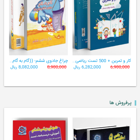
کار و تمرین + 500 تست ریاضی چهارم
چراغ جادوی ششم- ((گام به گام ششم لوح برتر- 9 کتاب در یک کتاب))
6,980,000
6,282,000 ریال
8,980,000
8,082,000 ریال
پرفروش ها