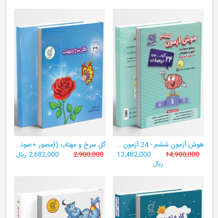
هوش آزمون ششم - 24 آزمون شبیه ساز تیزهوشان
گل سرخ و مهتاب ((مصور +صوتی+ تمام رنگی))
14,980,000
13,482,000
2,980,000
2,682,000 ریال
ریال