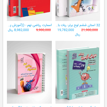
32 استان ششم لوح برتر- ربات باهوش ششم ((به همراه سامانۀ آزمون‌ساز رایگان))
اسمارت ریاضی نهم - ((آموزش پیشرفتۀ ریاضی تیزهوشان و نمونه‌دولتی نهم+ سامانۀ آزمون‌ساز آنلاین))
21,980,000
19,782,000
9,980,000
8,982,000 ریال
ریال