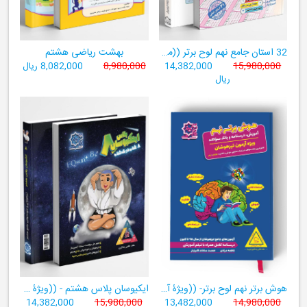
32 استان جامع نهم لوح برتر ((مجموعه آزمون‌های وروردی دبیرستان‌های نمونه‌دولتی 31 استان کشور+ فیلم‌های آموزشی +سامانۀ آزمون ساز آنلاین))
بهشت ریاضی هشتم
15,980,000
14,382,000
8,980,000
8,082,000 ریال
ریال
هوش برتر نهم لوح برتر- ((ویژۀ آزمون تیزهوشان پایۀ نهم+ فیلم آموزشی + سامانۀ آزمون‌ساز رایگان))
ایکیوسان پلاس هشتم - ((ویژۀ مدارس نمونه دولتی، تیزهوشان و سمپاد+ فیلم‌های آموزشی+سامانۀ آزمون‌ساز رایگان))
14,382,000
15,980,000
13,482,000
14,980,000