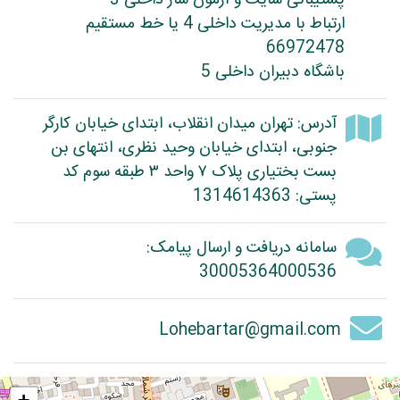
پشتیبانی سایت و آزمون ساز داخلی 3
ارتباط با مدیریت داخلی 4 یا خط مستقیم
66972478
باشگاه دبیران داخلی 5
آدرس: تهران میدان انقلاب، ابتدای خیابان کارگر
جنوبی، ابتدای خیابان وحید نظری، انتهای بن
بست بختیاری پلاک ۷ واحد ۳ طبقه سوم کد
پستی: 1314614363
سامانه دریافت و ارسال پیامک:
30005364000536
Lohebartar@gmail.com