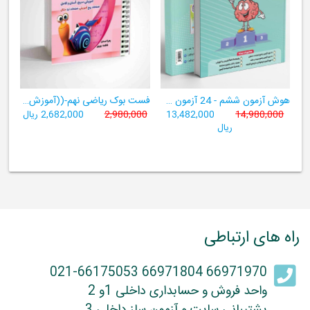
هوش آزمون ششم - 24 آزمون شبیه ساز تیزهوشان
فست بوک ریاضی نهم-((آموزش سریع، آسان و کامل ریاضی پایۀ نهم))
14,980,000
13,482,000
2,980,000
2,682,000 ریال
ریال
راه های ارتباطی
66971970 66971804 021-66175053
واحد فروش و حسابداری داخلی 1و 2