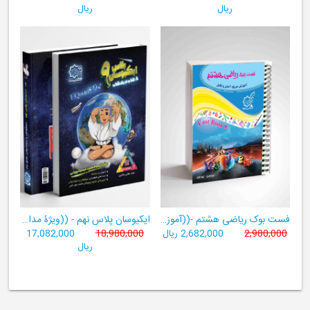
ریال
ریال
فست بوک ریاضی هشتم -((آموزش سریع، آسان و کامل ریاضی پایۀ هشتم))
ایکیوسان پلاس نهم - ((ویژۀ مدارس نمونه دولتی، تیزهوشان و سمپاد+ فیلم‌های آموزشی+سامانۀ آزمون‌ساز رایگان))
2,980,000
2,682,000 ریال
18,980,000
17,082,000
ریال