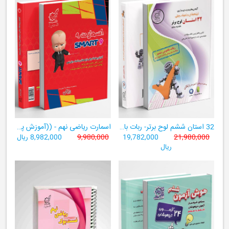
32 استان ششم لوح برتر- ربات باهوش ششم ((به همراه سامانۀ آزمون‌ساز رایگان))
اسمارت ریاضی نهم - ((آموزش پیشرفتۀ ریاضی تیزهوشان و نمونه‌دولتی نهم+ سامانۀ آزمون‌ساز آنلاین))
21,980,000
19,782,000
9,980,000
8,982,000 ریال
ریال