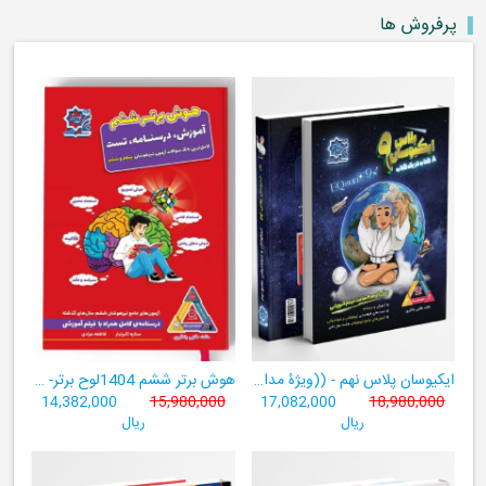
پرفروش ها
ایکیوسان پلاس نهم - ((ویژۀ مدارس نمونه دولتی، تیزهوشان و سمپاد+ فیلم‌های آموزشی+سامانۀ آزمون‌ساز رایگان))
هوش برتر ششم 1404لوح برتر- ((ویژۀ آزمون تیزهوشان پایۀ ششم+ فیلم آموزشی + سامانۀ آزمون‌ساز رایگان))
14,382,000
15,980,000
17,082,000
18,980,000
ریال
ریال