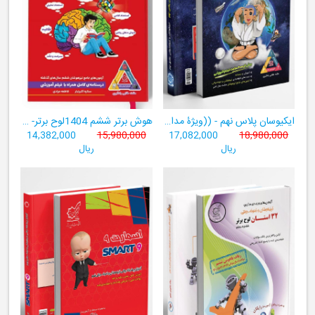
ایکیوسان پلاس نهم - ((ویژۀ مدارس نمونه دولتی، تیزهوشان و سمپاد+ فیلم‌های آموزشی+سامانۀ آزمون‌ساز رایگان))
هوش برتر ششم 1404لوح برتر- ((ویژۀ آزمون تیزهوشان پایۀ ششم+ فیلم آموزشی + سامانۀ آزمون‌ساز رایگان))
14,382,000
15,980,000
17,082,000
18,980,000
ریال
ریال