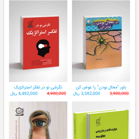
باور "محال بودن" را عوض کن
نگرشی نو در تفکر استراتژیک
3,980,000
3,582,000 ریال
4,980,000
4,482,000 ریال