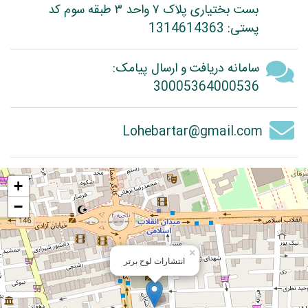
بست بختیاری پلاک ۷ واحد ۳ طبقه سوم کد
پستی: 1314614363
سامانه دریافت و ارسال پیامک:
30005364000536
Lohebartar@gmail.com
+
−
×
انتشارات لوح برتر