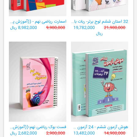
32 استان ششم لوح برتر- ربات باهوش ششم ((به همراه سامانۀ آزمون‌ساز رایگان))
اسمارت ریاضی نهم - ((آموزش پیشرفتۀ ریاضی تیزهوشان و نمونه‌دولتی نهم+ سامانۀ آزمون‌ساز آنلاین))
21,980,000
19,782,000
9,980,000
8,982,000 ریال
ریال
هوش آزمون ششم - 24 آزمون شبیه ساز تیزهوشان
فست بوک ریاضی نهم-((آموزش سریع، آسان و کامل ریاضی پایۀ نهم))
14,980,000
13,482,000
2,980,000
2,682,000 ریال