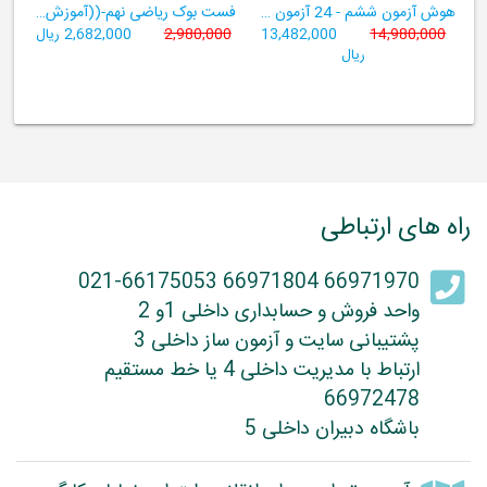
هوش آزمون ششم - 24 آزمون شبیه ساز تیزهوشان
فست بوک ریاضی نهم-((آموزش سریع، آسان و کامل ریاضی پایۀ نهم))
14,980,000
13,482,000
2,980,000
2,682,000 ریال
ریال
راه های ارتباطی
66971970 66971804 021-66175053
واحد فروش و حسابداری داخلی 1و 2
پشتیبانی سایت و آزمون ساز داخلی 3
ارتباط با مدیریت داخلی 4 یا خط مستقیم
66972478
باشگاه دبیران داخلی 5