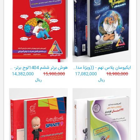
ایکیوسان پلاس نهم - ((ویژۀ مدارس نمونه دولتی، تیزهوشان و سمپاد+ فیلم‌های آموزشی+سامانۀ آزمون‌ساز رایگان))
هوش برتر ششم 1404لوح برتر- ((ویژۀ آزمون تیزهوشان پایۀ ششم+ فیلم آموزشی + سامانۀ آزمون‌ساز رایگان))
14,382,000
15,980,000
17,082,000
18,980,000
ریال
ریال