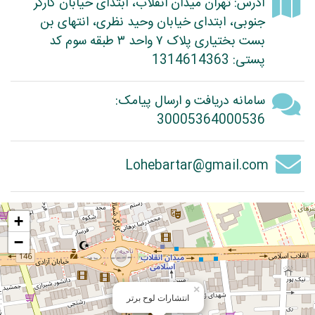
آدرس: تهران میدان انقلاب، ابتدای خیابان کارگر
جنوبی، ابتدای خیابان وحید نظری، انتهای بن
بست بختیاری پلاک ۷ واحد ۳ طبقه سوم کد
پستی: 1314614363
سامانه دریافت و ارسال پیامک:
30005364000536
Lohebartar@gmail.com
+
−
×
انتشارات لوح برتر