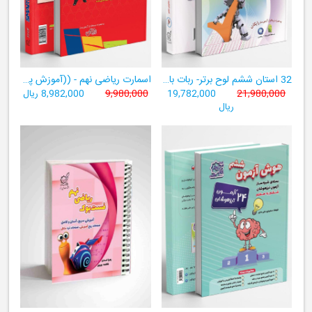
32 استان ششم لوح برتر- ربات باهوش ششم ((به همراه سامانۀ آزمون‌ساز رایگان))
اسمارت ریاضی نهم - ((آموزش پیشرفتۀ ریاضی تیزهوشان و نمونه‌دولتی نهم+ سامانۀ آزمون‌ساز آنلاین))
21,980,000
19,782,000
9,980,000
8,982,000 ریال
ریال