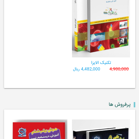
تکنیک الایزا
4,980,000
4,482,000 ریال
پرفروش ها