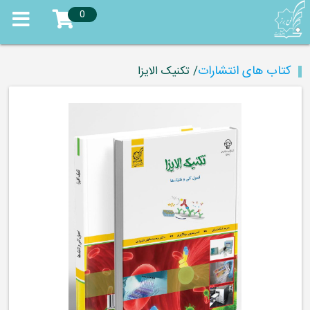
0
کتاب های انتشارات
/ تکنیک الایزا