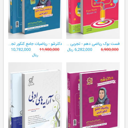
فست بوک ریاضی دهم - تجربی و ریاضی ((آموزش سریع، آسان و کامل ریاضی پایۀ دهم))
دکترشو - ریاضیات جامع کنکور تجربی - دهم،یازدهم،دوازدهم - جلد دو (پاسخنامه)
6,980,000
6,282,000 ریال
11,980,000
10,782,000
ریال