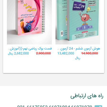
هوش آزمون ششم - 24 آزمون شبیه ساز تیزهوشان
فست بوک ریاضی نهم-((آموزش سریع، آسان و کامل ریاضی پایۀ نهم))
14,980,000
13,482,000
2,980,000
2,682,000 ریال
ریال
راه های ارتباطی