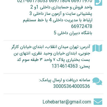
66971970 66971804 021-66175053
واحد فروش و حسابداری داخلی 1و 2
پشتیبانی سایت و آزمون ساز داخلی 3
ارتباط با مدیریت داخلی 4 یا خط مستقیم
66972478
باشگاه دبیران داخلی 5
آدرس: تهران میدان انقلاب، ابتدای خیابان کارگر
جنوبی، ابتدای خیابان وحید نظری، انتهای بن
بست بختیاری پلاک ۷ واحد ۳ طبقه سوم کد
پستی: 1314614363
سامانه دریافت و ارسال پیامک:
30005364000536
Lohebartar@gmail.com