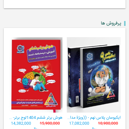
پرفروش ها
ایکیوسان پلاس نهم - ((ویژۀ مدارس نمونه دولتی، تیزهوشان و سمپاد+ فیلم‌های آموزشی+سامانۀ آزمون‌ساز رایگان))
هوش برتر ششم 1404لوح برتر- ((ویژۀ آزمون تیزهوشان پایۀ ششم+ فیلم آموزشی + سامانۀ آزمون‌ساز رایگان))
14,382,000
15,980,000
17,082,000
18,980,000