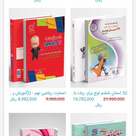
ریال
ریال
32 استان ششم لوح برتر- ربات باهوش ششم ((به همراه سامانۀ آزمون‌ساز رایگان))
اسمارت ریاضی نهم - ((آموزش پیشرفتۀ ریاضی تیزهوشان و نمونه‌دولتی نهم+ سامانۀ آزمون‌ساز آنلاین))
21,980,000
19,782,000
9,980,000
8,982,000 ریال
ریال