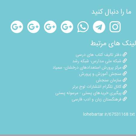
ما را دنبال کنید
لینک های مرتبط
دفتر تالیف کتاب های درسی
شبکه ملی مدارس- شبکه رشد
مرکز پرورش استعدادهای درخشان- سمپاد
سنجش آموزش و پرورش
سازمان سنجش
کانال تلگرام انتشارات لوح برتر
پیگیری خریدهای پستی - مرسوله پستی
فرهنگستان زبان و ادب فارسی
lohebartar.ir/67531168.txt