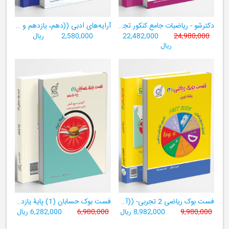
دکترشو - ریاضیات جامع کنکور تجربی - دهم،یازدهم،دوازدهم - جلد یک (درسنامه، تست، آزمون)
آرایه‌های ادبی ((دهم، یازدهم و دوازدهم کلیه رشته‌‌ها))
24,980,000
22,482,000
2,580,000
ریال
ریال
فست بوک ریاضی 2 تجربی- ((آموزش سریع، آسان و کامل ریاضی پایۀ یازدهم))
فست بوک حسابان (1) پایۀ یازدهم
9,980,000
8,982,000 ریال
6,980,000
6,282,000 ریال