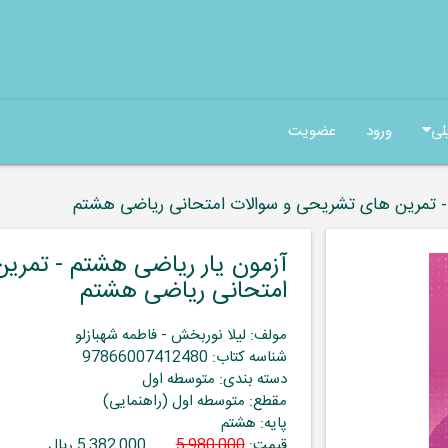
لی
ورود
عضویت
 - تمرین های تشریحی و سوالات امتحانی ریاضی هشتم
آزمون یار ریاضی هشتم - تمری
امتحانی ریاضی هشتم
مولف: لیلا نوربخش - فاطمه شهبازلو
شناسه کتاب: 97866007412480
دسته بندی: متوسطه اول
مقطع: متوسطه اول (راهنمایی)
پایه: هشتم
قیمت:
5,980,000
5,382,000 ریال