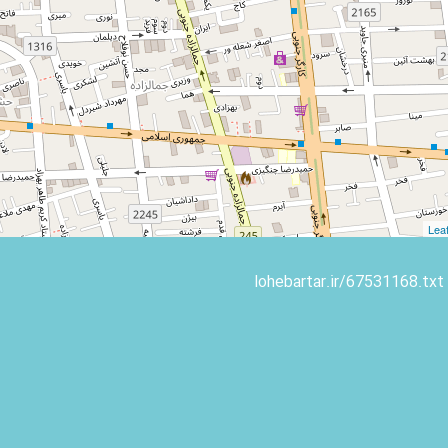
Leaf
lohebartar.ir/67531168.txt