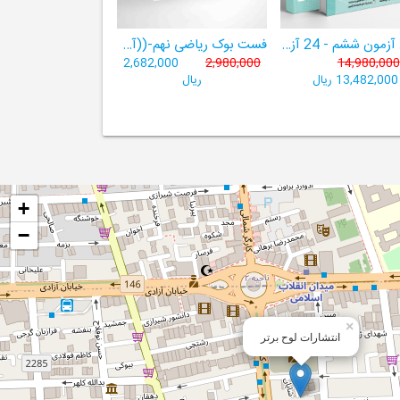
هوش آزمون ششم - 24 آزمون شبیه ساز تیزهوشان
فست بوک ریاضی نهم-((آموزش سریع، آسان و کامل ریاضی پایۀ نهم))
2,682,000
2,980,000
14,980,000
13,482,000 ریال
ریال
+
−
×
انتشارات لوح برتر