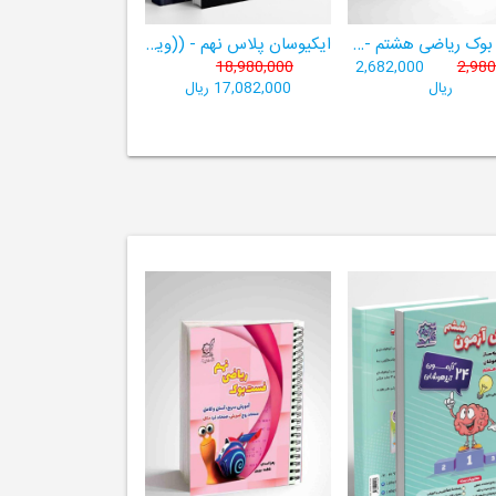
فست بوک ریاضی هشتم -((آموزش سریع، آسان و کامل ریاضی پایۀ هشتم))
ایکیوسان پلاس نهم - ((ویژۀ مدارس نمونه دولتی، تیزهوشان و سمپاد+ فیلم‌های آموزشی+سامانۀ آزمون‌ساز رایگان))
18,980,000
2,682,000
2,980
ریال
17,082,000 ریال