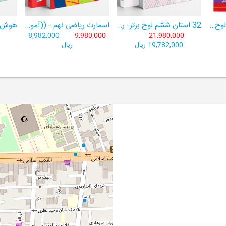
هوش برتر ششم 1404لوح برتر- ((ویژۀ آزمون تیزهوشان پایۀ ششم+ فیلم آموزشی + سامانۀ آزمون‌ساز رایگان))
32 استان ششم لوح برتر- ربات باهوش ششم ((به همراه سامانۀ آزمون‌ساز رایگان))
اسمارت ریاضی نهم - ((آموزش پیشرفتۀ ریاضی تیزهوشان و نمونه‌دولتی نهم+ سامانۀ آزمون‌ساز آنلاین))
8,982,000
9,980,000
21,980,000
19,782,000 ریال
ریال