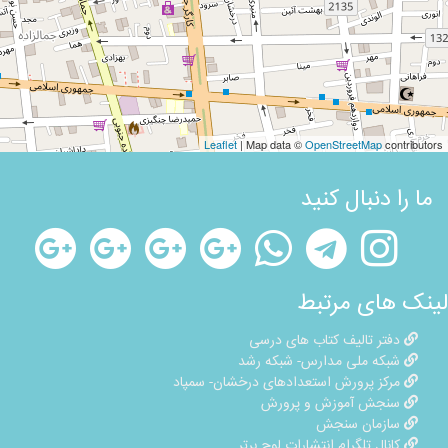
Leaflet
| Map data ©
OpenStreetMap
contributors
ما را دنبال کنید
لینک های مرتبط
دفتر تالیف کتاب های درسی
شبکه ملی مدارس- شبکه رشد
مرکز پرورش استعدادهای درخشان- سمپاد
سنجش آموزش و پرورش
سازمان سنجش
کانال تلگرام انتشارات لوح برتر