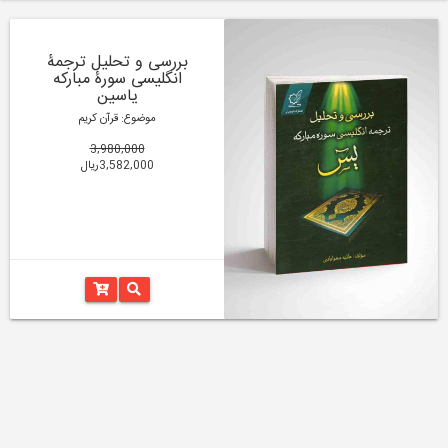
بررسی و تحلیل ترجمۀ
انگلیسی سورۀ مبارکه
یاسین
موضوع: قرآن کریم
3,980,000
3,582,000ریال