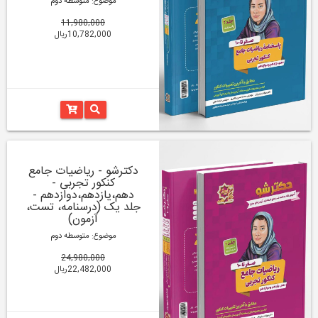
موضوع: متوسطه دوم
11,980,000
10,782,000ریال
دکترشو - ریاضیات جامع
کنکور تجربی -
دهم،یازدهم،دوازدهم -
جلد یک (درسنامه، تست،
آزمون)
موضوع: متوسطه دوم
24,980,000
22,482,000ریال