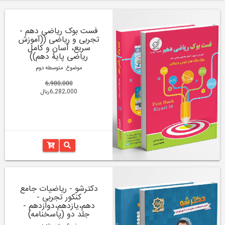
فست بوک ریاضی دهم -
تجربی و ریاضی ((آموزش
سریع، آسان و کامل
ریاضی پایۀ دهم))
موضوع: متوسطه دوم
6,980,000
6,282,000ریال
دکترشو - ریاضیات جامع
کنکور تجربی -
دهم،یازدهم،دوازدهم -
جلد دو (پاسخنامه)