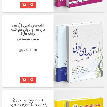
آرایه‌های ادبی ((دهم،
یازدهم و دوازدهم کلیه
رشته‌‌ها))
موضوع: متوسطه دوم
2,580,000ریال
فست بوک ریاضی 2
تجربی- ((آموزش سریع،