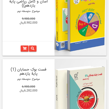
آسان و کامل ریاضی پایۀ
یازدهم))
موضوع: متوسطه دوم
9,980,000
8,982,000ریال
فست بوک حسابان (1)
پایۀ یازدهم
موضوع: متوسطه دوم
6,980,000
6,282,000ریال