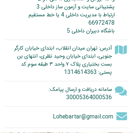
پشتیبانی سایت و آزمون ساز داخلی 3
ارتباط با مدیریت داخلی 4 یا خط مستقیم
66972478
باشگاه دبیران داخلی 5
آدرس: تهران میدان انقلاب، ابتدای خیابان کارگر
جنوبی، ابتدای خیابان وحید نظری، انتهای بن
بست بختیاری پلاک ۷ واحد ۳ طبقه سوم کد
پستی: 1314614363
سامانه دریافت و ارسال پیامک:
30005364000536
Lohebartar@gmail.com