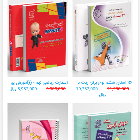
32 استان ششم لوح برتر- ربات باهوش ششم ((به همراه سامانۀ آزمون‌ساز رایگان))
اسمارت ریاضی نهم - ((آموزش پیشرفتۀ ریاضی تیزهوشان و نمونه‌دولتی نهم+ سامانۀ آزمون‌ساز آنلاین))
21,980,000
19,782,000
9,980,000
8,982,000 ریال
ریال