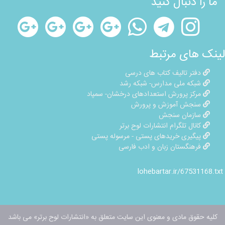
ما را دنبال کنید
لینک های مرتبط
دفتر تالیف کتاب های درسی
شبکه ملی مدارس- شبکه رشد
مرکز پرورش استعدادهای درخشان- سمپاد
سنجش آموزش و پرورش
سازمان سنجش
کانال تلگرام انتشارات لوح برتر
پیگیری خریدهای پستی - مرسوله پستی
فرهنگستان زبان و ادب فارسی
lohebartar.ir/67531168.txt
کلیه حقوق مادی و معنوی این سایت متعلق به «انتشارات لوح برتر» می باشد