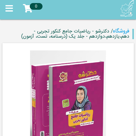
0
فروشگاه
/ دکترشو - ریاضیات جامع کنکور تجربی -
دهم،یازدهم،دوازدهم - جلد یک (درسنامه، تست، آزمون)