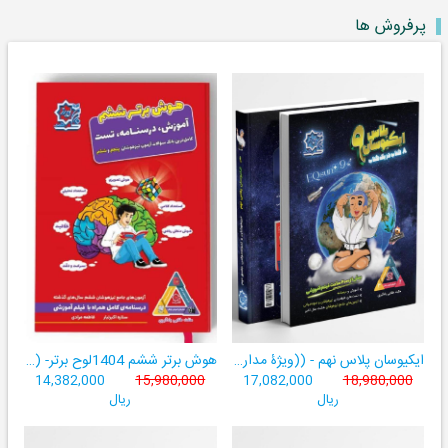
پرفروش ها
ایکیوسان پلاس نهم - ((ویژۀ مدارس نمونه دولتی، تیزهوشان و سمپاد+ فیلم‌های آموزشی+سامانۀ آزمون‌ساز رایگان))
هوش برتر ششم 1404لوح برتر- ((ویژۀ آزمون تیزهوشان پایۀ ششم+ فیلم آموزشی + سامانۀ آزمون‌ساز رایگان))
14,382,000
15,980,000
17,082,000
18,980,000
ریال
ریال