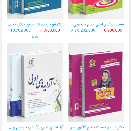
فست بوک ریاضی دهم - تجربی و ریاضی ((آموزش سریع، آسان و کامل ریاضی پایۀ دهم))
دکترشو - ریاضیات جامع کنکور تجربی - دهم،یازدهم،دوازدهم - جلد دو (پاسخنامه)
6,980,000
6,282,000 ریال
11,980,000
10,782,000
ریال
دکترشو - ریاضیات جامع کنکور تجربی - دهم،یازدهم،دوازدهم - جلد یک (درسنامه، تست، آزمون)
آرایه‌های ادبی ((دهم، یازدهم و دوازدهم کلیه رشته‌‌ها))