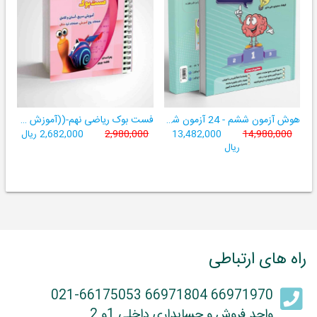
هوش آزمون ششم - 24 آزمون شبیه ساز تیزهوشان
فست بوک ریاضی نهم-((آموزش سریع، آسان و کامل ریاضی پایۀ نهم))
14,980,000
13,482,000
2,980,000
2,682,000 ریال
ریال
راه های ارتباطی
66971970 66971804 021-66175053
واحد فروش و حسابداری داخلی 1و 2