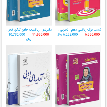
فست بوک ریاضی دهم - تجربی و ریاضی ((آموزش سریع، آسان و کامل ریاضی پایۀ دهم))
دکترشو - ریاضیات جامع کنکور تجربی - دهم،یازدهم،دوازدهم - جلد دو (پاسخنامه)
6,980,000
6,282,000 ریال
11,980,000
10,782,000
ریال