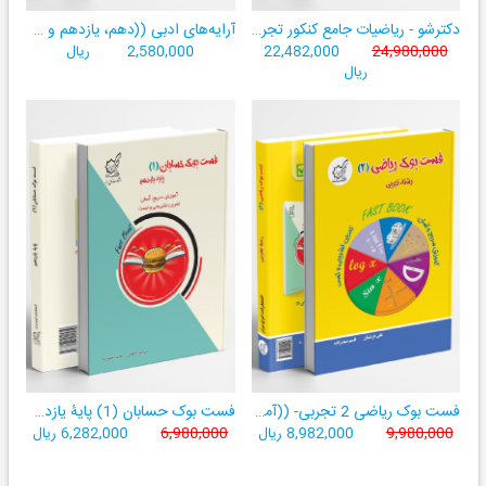
دکترشو - ریاضیات جامع کنکور تجربی - دهم،یازدهم،دوازدهم - جلد یک (درسنامه، تست، آزمون)
آرایه‌های ادبی ((دهم، یازدهم و دوازدهم کلیه رشته‌‌ها))
24,980,000
22,482,000
2,580,000
ریال
ریال
فست بوک ریاضی 2 تجربی- ((آموزش سریع، آسان و کامل ریاضی پایۀ یازدهم))
فست بوک حسابان (1) پایۀ یازدهم
9,980,000
8,982,000 ریال
6,980,000
6,282,000 ریال