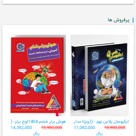
پرفروش ها
ایکیوسان پلاس نهم - ((ویژۀ مدارس نمونه دولتی، تیزهوشان و سمپاد+ فیلم‌های آموزشی+سامانۀ آزمون‌ساز رایگان))
هوش برتر ششم 1404لوح برتر- ((ویژۀ آزمون تیزهوشان پایۀ ششم+ فیلم آموزشی + سامانۀ آزمون‌ساز رایگان))
14,382,000
15,980,000
17,082,000
18,980,000
ریال
ریال