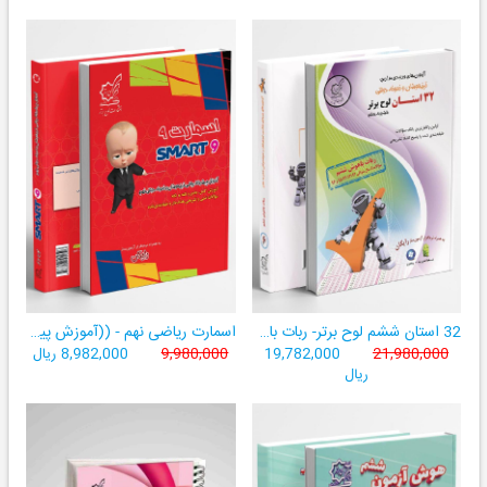
32 استان ششم لوح برتر- ربات باهوش ششم ((به همراه سامانۀ آزمون‌ساز رایگان))
اسمارت ریاضی نهم - ((آموزش پیشرفتۀ ریاضی تیزهوشان و نمونه‌دولتی نهم+ سامانۀ آزمون‌ساز آنلاین))
21,980,000
19,782,000
9,980,000
8,982,000 ریال
ریال