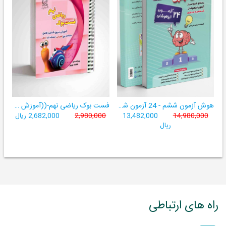
هوش آزمون ششم - 24 آزمون شبیه ساز تیزهوشان
فست بوک ریاضی نهم-((آموزش سریع، آسان و کامل ریاضی پایۀ نهم))
14,980,000
13,482,000
2,980,000
2,682,000 ریال
ریال
راه های ارتباطی