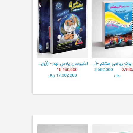
فست بوک ریاضی هشتم -((آموزش سریع، آسان و کامل ریاضی پایۀ هشتم))
ایکیوسان پلاس نهم - ((ویژۀ مدارس نمونه دولتی، تیزهوشان و سمپاد+ فیلم‌های آموزشی+سامانۀ آزمون‌ساز رایگان))
18,980,000
2,682,000
2,980
ریال
17,082,000 ریال