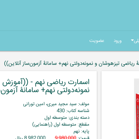
لی
ورود
عضویت
ریاضی تیزهوشان و نمونه‌دولتی نهم+ سامانۀ آزمون‌ساز آنلاین))
اسمارت ریاضی نهم - ((آموزش 
نمونه‌دولتی نهم+ سامانۀ آزمون‌س
مولف: سید مجید میری، امین تورانی
شناسه کتاب: 430
دسته بندی: متوسطه اول
مقطع: متوسطه اول (راهنمایی)
پایه: نهم
قیمت:
9,980,000
8,982,000 ریال