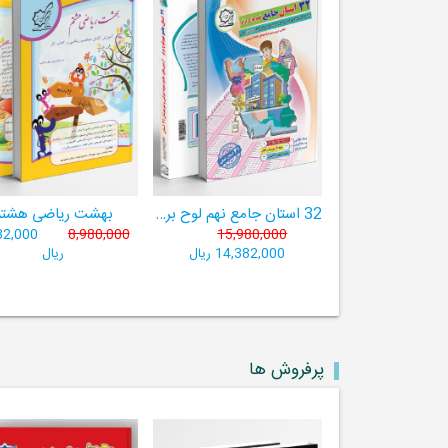
32 استان جامع نهم لوح برتر ((مجموعه آزمون‌های وروردی دبیرستان‌های نمونه‌دولتی 31 استان کشور+ فیلم‌های آموزشی +سامانۀ آزمون ساز آنلاین))
بهشت ریاضی هشتم
82,000
8,980,000
15,980,000
14,382,000 ریال
ریال
پرفروش ها