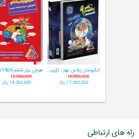
ایکیوسان پلاس نهم - ((ویژۀ مدارس نمونه دولتی، تیزهوشان و سمپاد+ فیلم‌های آموزشی+سامانۀ آزمون‌ساز رایگان))
15,980,000
18,980,000
17,082,000 ریال
14,382,000 ریال
راه های ارتباطی