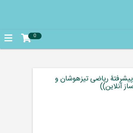
0
پیشرفتۀ ریاضی تیزهوشان و
از آنلاین))