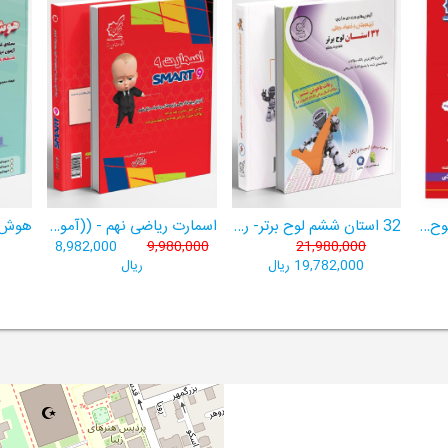
هوش برتر ششم 1404لوح برتر- ((ویژۀ آزمون تیزهوشان پایۀ ششم+ فیلم آموزشی + سامانۀ آزمون‌ساز رایگان))
32 استان ششم لوح برتر- ربات باهوش ششم ((به همراه سامانۀ آزمون‌ساز رایگان))
اسمارت ریاضی نهم - ((آموزش پیشرفتۀ ریاضی تیزهوشان و نمونه‌دولتی نهم+ سامانۀ آزمون‌ساز آنلاین))
8,982,000
9,980,000
21,980,000
19,782,000 ریال
ریال