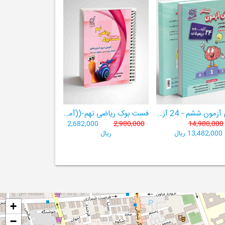
هوش آزمون ششم - 24 آزمون شبیه ساز تیزهوشان
فست بوک ریاضی نهم-((آموزش سریع، آسان و کامل ریاضی پایۀ نهم))
2,682,000
2,980,000
14,980,000
13,482,000 ریال
ریال
+
−