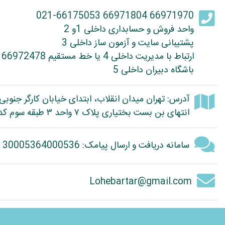
66971970 66971804 021-66175053
واحد فروش و حسابداری داخلی 1و 2
پشتیبانی سایت و آزمون ساز داخلی 3
ارتباط با مدیریت داخلی 4 یا خط مستقیم 66972478
باشگاه دبیران داخلی 5
آدرس: تهران میدان انقلاب، ابتدای خیابان کارگر جنوبی
انتهای بن بست بختیاری پلاک ۷ واحد ۳ طبقه سوم کد پستی: 1314614363
سامانه دریافت و ارسال پیامک: 30005364000536
Lohebartar@gmail.com