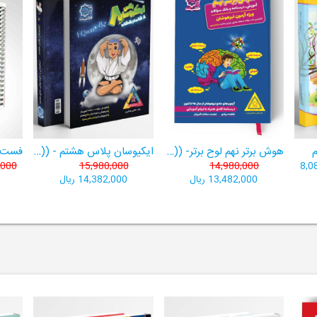
هوش برتر نهم لوح برتر- ((ویژۀ آزمون تیزهوشان پایۀ نهم+ فیلم آموزشی + سامانۀ آزمون‌ساز رایگان))
ایکیوسان پلاس هشتم - ((ویژۀ مدارس نمونه دولتی، تیزهوشان و سمپاد+ فیلم‌های آموزشی+سامانۀ آزمون‌ساز رایگان))
,000
15,980,000
14,980,000
8,0
13,482,000 ریال
14,382,000 ریال