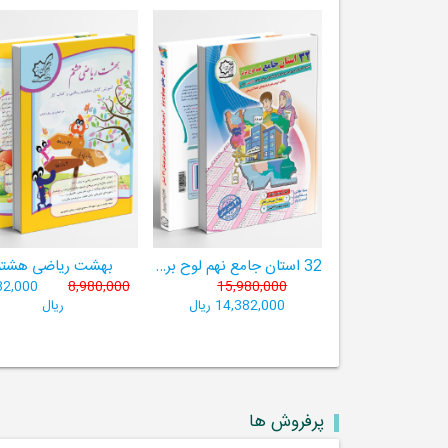
32 استان جامع نهم لوح برتر ((مجموعه آزمون‌های وروردی دبیرستان‌های نمونه‌دولتی 31 استان کشور+ فیلم‌های آموزشی +سامانۀ آزمون ساز آنلاین))
بهشت ریاضی هشتم
82,000
8,980,000
15,980,000
14,382,000 ریال
ریال
پرفروش ها