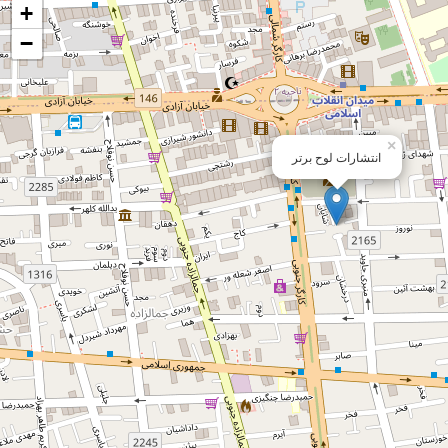
+
−
×
انتشارات لوح برتر