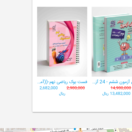
هوش آزمون ششم - 24 آزمون شبیه ساز تیزهوشان
فست بوک ریاضی نهم-((آموزش سریع، آسان و کامل ریاضی پایۀ نهم))
2,682,000
2,980,000
14,980,000
13,482,000 ریال
ریال