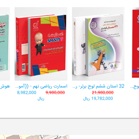
هوش برتر ششم 1404لوح برتر- ((ویژۀ آزمون تیزهوشان پایۀ ششم+ فیلم آموزشی + سامانۀ آزمون‌ساز رایگان))
32 استان ششم لوح برتر- ربات باهوش ششم ((به همراه سامانۀ آزمون‌ساز رایگان))
اسمارت ریاضی نهم - ((آموزش پیشرفتۀ ریاضی تیزهوشان و نمونه‌دولتی نهم+ سامانۀ آزمون‌ساز آنلاین))
8,982,000
9,980,000
21,980,000
19,782,000 ریال
ریال