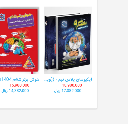
ایکیوسان پلاس نهم - ((ویژۀ مدارس نمونه دولتی، تیزهوشان و سمپاد+ فیلم‌های آموزشی+سامانۀ آزمون‌ساز رایگان))
15,980,000
18,980,000
17,082,000 ریال
14,382,000 ریال