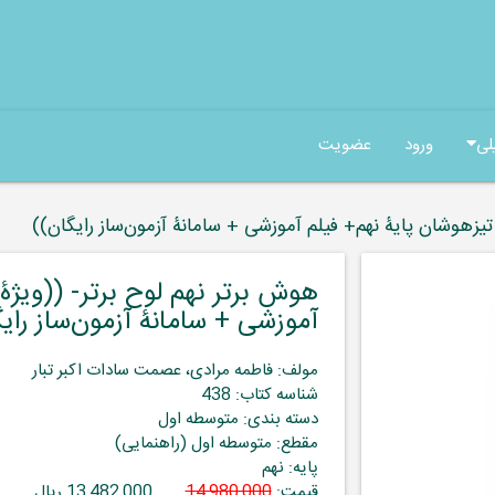
لی
ورود
عضویت
 تیزهوشان پایۀ نهم+ فیلم آموزشی + سامانۀ آزمون‌ساز رایگان))
هوش برتر نهم لوح برتر- ((ویژۀ
آموزشی + سامانۀ آزمون‌ساز رای
مولف: فاطمه مرادی، عصمت سادات اکبر تبار
شناسه کتاب: 438
دسته بندی: متوسطه اول
مقطع: متوسطه اول (راهنمایی)
پایه: نهم
قیمت:
14,980,000
13,482,000 ریال