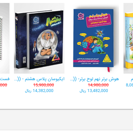
هوش برتر نهم لوح برتر- ((ویژۀ آزمون تیزهوشان پایۀ نهم+ فیلم آموزشی + سامانۀ آزمون‌ساز رایگان))
ایکیوسان پلاس هشتم - ((ویژۀ مدارس نمونه دولتی، تیزهوشان و سمپاد+ فیلم‌های آموزشی+سامانۀ آزمون‌ساز رایگان))
,000
15,980,000
14,980,000
8,0
13,482,000 ریال
14,382,000 ریال