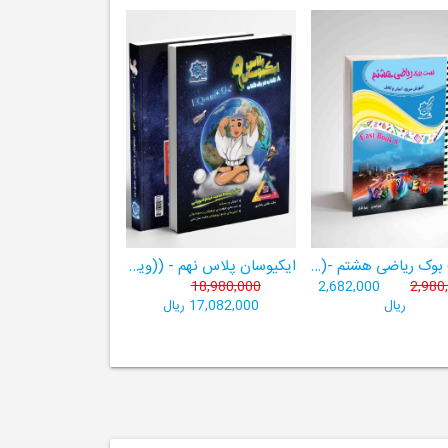
فست بوک ریاضی هشتم -((آموزش سریع، آسان و کامل ریاضی پایۀ هشتم))
ایکیوسان پلاس نهم - ((ویژۀ مدارس نمونه دولتی، تیزهوشان و سمپاد+ فیلم‌های آموزشی+سامانۀ آزمون‌ساز رایگان))
18,980,000
2,682,000
2,980
ریال
17,082,000 ریال