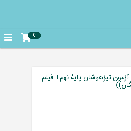
0
 آزمون تیزهوشان پایۀ نهم+ فیلم
گان))