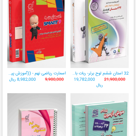
32 استان ششم لوح برتر- ربات باهوش ششم ((به همراه سامانۀ آزمون‌ساز رایگان))
اسمارت ریاضی نهم - ((آموزش پیشرفتۀ ریاضی تیزهوشان و نمونه‌دولتی نهم+ سامانۀ آزمون‌ساز آنلاین))
21,980,000
19,782,000
9,980,000
8,982,000 ریال
ریال