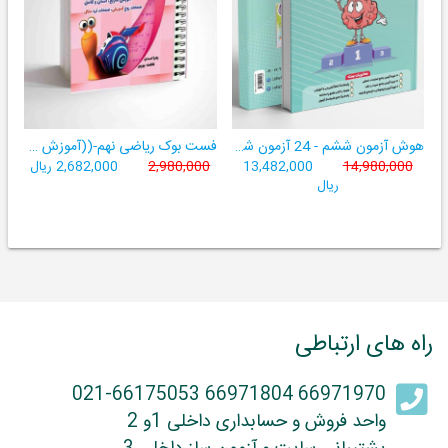
هوش آزمون ششم - 24 آزمون شبیه ساز تیزهوشان
فست بوک ریاضی نهم-((آموزش سریع، آسان و کامل ریاضی پایۀ نهم))
14,980,000
13,482,000
2,980,000
2,682,000 ریال
ریال
راه های ارتباطی
66971970 66971804 021-66175053
واحد فروش و حسابداری داخلی 1و 2