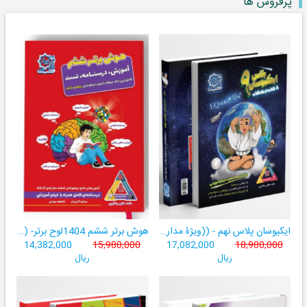
پرفروش ها
ایکیوسان پلاس نهم - ((ویژۀ مدارس نمونه دولتی، تیزهوشان و سمپاد+ فیلم‌های آموزشی+سامانۀ آزمون‌ساز رایگان))
هوش برتر ششم 1404لوح برتر- ((ویژۀ آزمون تیزهوشان پایۀ ششم+ فیلم آموزشی + سامانۀ آزمون‌ساز رایگان))
14,382,000
15,980,000
17,082,000
18,980,000
ریال
ریال