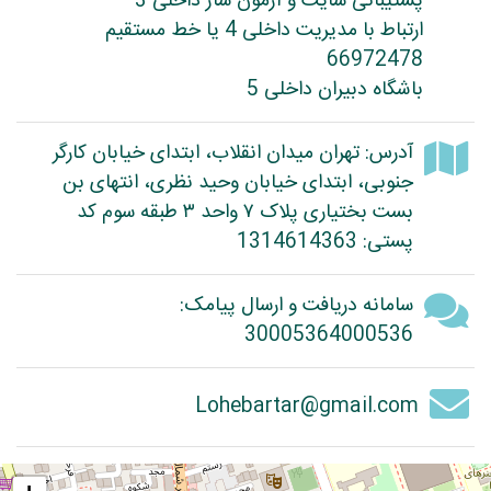
پشتیبانی سایت و آزمون ساز داخلی 3
ارتباط با مدیریت داخلی 4 یا خط مستقیم
66972478
باشگاه دبیران داخلی 5
آدرس: تهران میدان انقلاب، ابتدای خیابان کارگر
جنوبی، ابتدای خیابان وحید نظری، انتهای بن
بست بختیاری پلاک ۷ واحد ۳ طبقه سوم کد
پستی: 1314614363
سامانه دریافت و ارسال پیامک:
30005364000536
Lohebartar@gmail.com