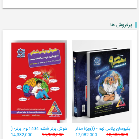
پرفروش ها
ایکیوسان پلاس نهم - ((ویژۀ مدارس نمونه دولتی، تیزهوشان و سمپاد+ فیلم‌های آموزشی+سامانۀ آزمون‌ساز رایگان))
هوش برتر ششم 1404لوح برتر- ((ویژۀ آزمون تیزهوشان پایۀ ششم+ فیلم آموزشی + سامانۀ آزمون‌ساز رایگان))
14,382,000
15,980,000
17,082,000
18,980,000