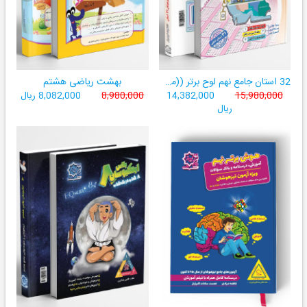
32 استان جامع نهم لوح برتر ((مجموعه آزمون‌های وروردی دبیرستان‌های نمونه‌دولتی 31 استان کشور+ فیلم‌های آموزشی +سامانۀ آزمون ساز آنلاین))
بهشت ریاضی هشتم
15,980,000
14,382,000
8,980,000
8,082,000 ریال
ریال