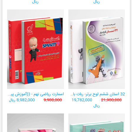
ریال
ریال
32 استان ششم لوح برتر- ربات باهوش ششم ((به همراه سامانۀ آزمون‌ساز رایگان))
اسمارت ریاضی نهم - ((آموزش پیشرفتۀ ریاضی تیزهوشان و نمونه‌دولتی نهم+ سامانۀ آزمون‌ساز آنلاین))
21,980,000
19,782,000
9,980,000
8,982,000 ریال
ریال