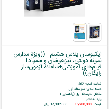
ایکیوسان پلاس هشتم - ((ویژۀ مدارس
نمونه دولتی، تیزهوشان و سمپاد+
فیلم‌های آموزشی+سامانۀ آزمون‌ساز
رایگان))
شناسه کتاب: 462
دسته بندی: متوسطه اول
مقطع: متوسطه اول (راهنمایی)
پایه: هشتم
قیمت:
15,980,000
14,382,000 ریال