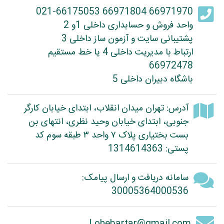
66971970 66971804 021-66175053
واحد فروش و حسابداری داخلی 1و 2
پشتیبانی سایت و آزمون ساز داخلی 3
ارتباط با مدیریت داخلی 4 یا خط مستقیم
66972478
باشگاه دبیران داخلی 5
آدرس: تهران میدان انقلاب، ابتدای خیابان کارگر
جنوبی، ابتدای خیابان وحید نظری، انتهای بن
بست بختیاری پلاک ۷ واحد ۳ طبقه سوم کد
پستی: 1314614363
سامانه دریافت و ارسال پیامک:
30005364000536
Lohebartar@gmail.com