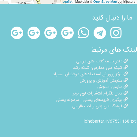
Leaflet
| Map data ©
OpenStreetMap
contributors
ما را دنبال کنید
لینک های مرتبط
دفتر تالیف کتاب های درسی
شبکه ملی مدارس- شبکه رشد
مرکز پرورش استعدادهای درخشان- سمپاد
سنجش آموزش و پرورش
سازمان سنجش
کانال تلگرام انتشارات لوح برتر
پیگیری خریدهای پستی - مرسوله پستی
فرهنگستان زبان و ادب فارسی
lohebartar.ir/67531168.txt