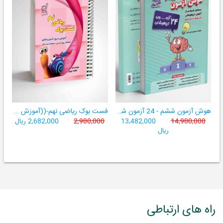
هوش آزمون ششم - 24 آزمون شبیه ساز تیزهوشان
فست بوک ریاضی نهم-((آموزش سریع، آسان و کامل ریاضی پایۀ نهم))
14,980,000
13,482,000
2,980,000
2,682,000 ریال
ریال
راه های ارتباطی