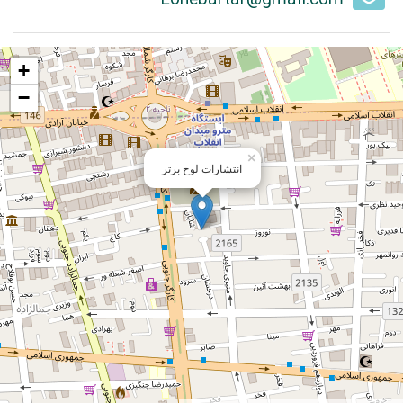
+
−
×
انتشارات لوح برتر